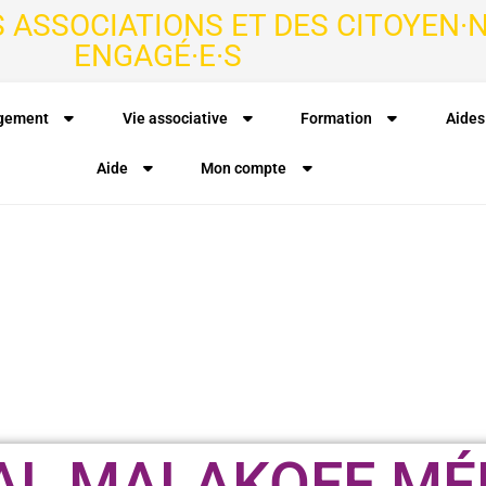
S ASSOCIATIONS ET DES CITOYEN·N
ENGAGÉ·E·S
agement
Vie associative
Formation
Aides
Aide
Mon compte
AL MALAKOFF MÉ