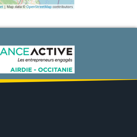
et
| Map data ©
OpenStreetMap
contributors