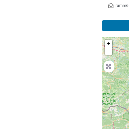
ramm66
+
−