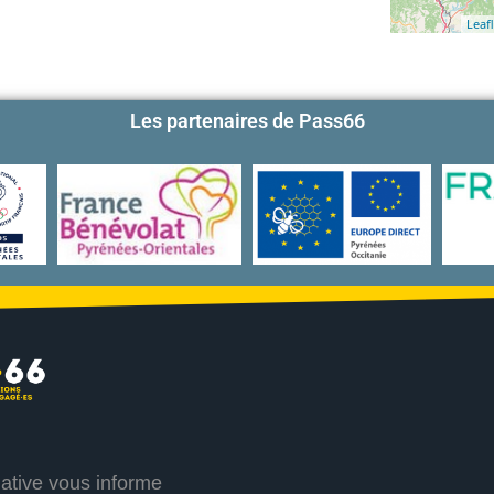
Leafl
Les partenaires de Pass66
iative vous informe