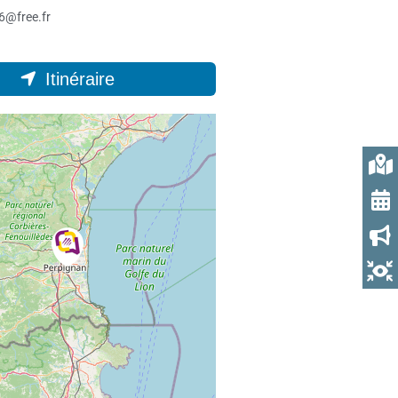
@free.fr
Itinéraire