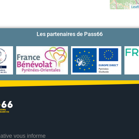
Leafl
Les partenaires de Pass66
iative vous informe