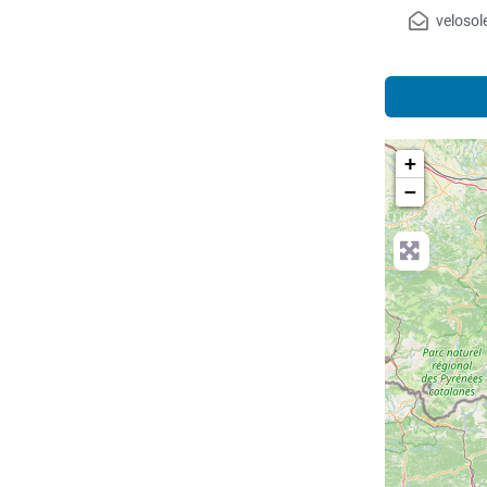
velosol
+
−