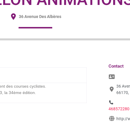
36 Avenue Des Albères
Contact
ent des courses cyclistes.
36 Aven
13, la 34ème édition.
66170,
468572280
http://