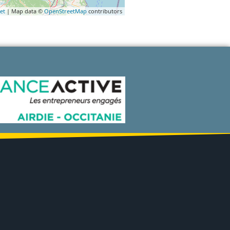
et
| Map data ©
OpenStreetMap
contributors