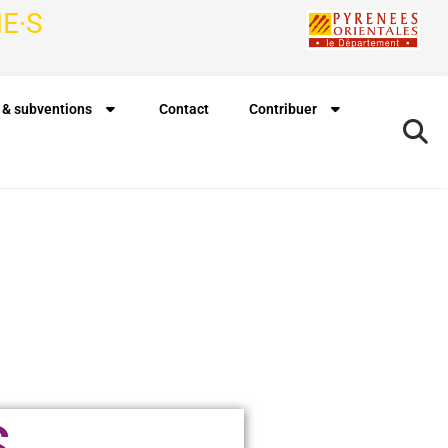
E·S
 & subventions
Contact
Contribuer
S