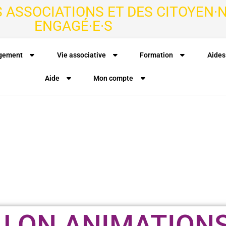
S ASSOCIATIONS ET DES CITOYEN·N
ENGAGÉ·E·S
agement
Vie associative
Formation
Aides
Aide
Mon compte
LLON ANIMATION