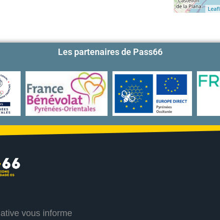
Leafl
Les partenaires de Pass66
iative vous informe