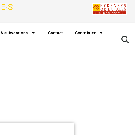
E·S
 & subventions
Contact
Contribuer