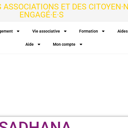
S ASSOCIATIONS ET DES CITOYEN·N
ENGAGÉ·E·S
agement
Vie associative
Formation
Aides
Aide
Mon compte
SADHANA