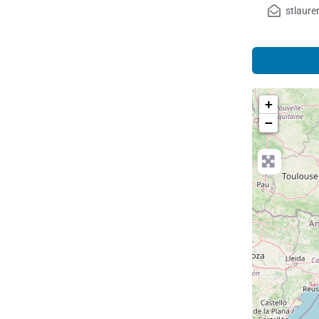
stlaur
+
−