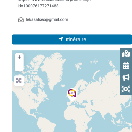
id=100076177271488
le6asalses@gmail.com
Itinéraire
+
−