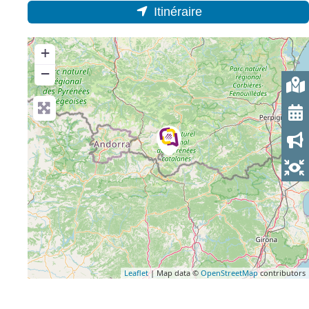
Itinéraire
+
−
Leaflet
| Map data ©
OpenStreetMap
contributors