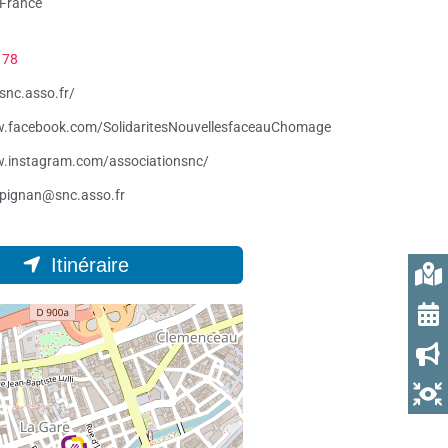
 France
 78
/snc.asso.fr/
w.facebook.com/SolidaritesNouvellesfaceauChomage
w.instagram.com/associationsnc/
rpignan@snc.asso.fr
Itinéraire