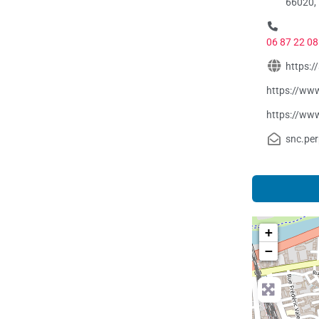
66020,
06 87 22 08
https:/
https://ww
https://ww
snc.pe
+
−