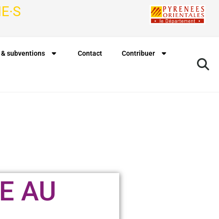
E·S
 & subventions
Contact
Contribuer
E AU