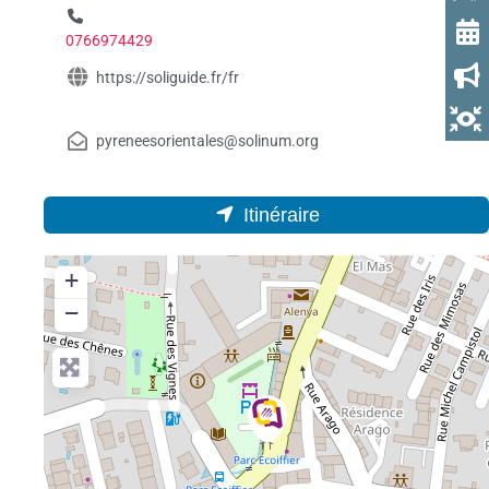
0766974429
https://soliguide.fr/fr
pyreneesorientales@solinum.org
Itinéraire
+
−