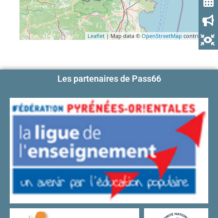
Leaflet
| Map data ©
OpenStreetMap
contributors
Les partenaires de Pass66