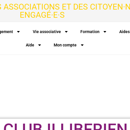
S ASSOCIATIONS ET DES CITOYEN·N
ENGAGÉ·E·S
agement
Vie associative
Formation
Aides
Aide
Mon compte
 CLUB ILLIBERIEN