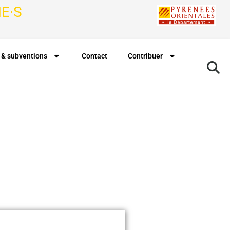
E·S
 & subventions
Contact
Contribuer