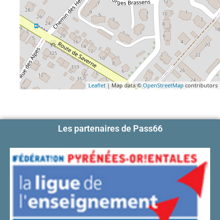
Leaflet
| Map data ©
OpenStreetMap
contributors
Les partenaires de Pass66