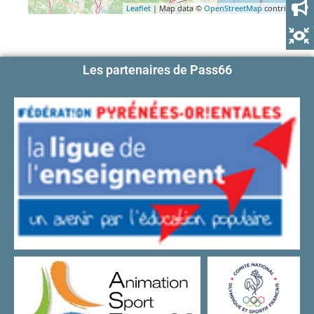
Leaflet
| Map data ©
OpenStreetMap
contributors
Les partenaires de Pass66