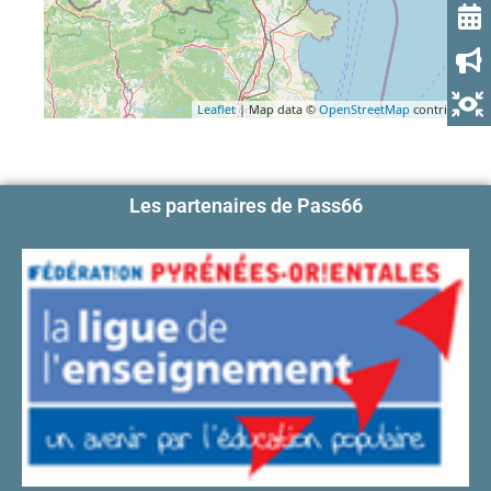
Leaflet
| Map data ©
OpenStreetMap
contributors
Les partenaires de Pass66