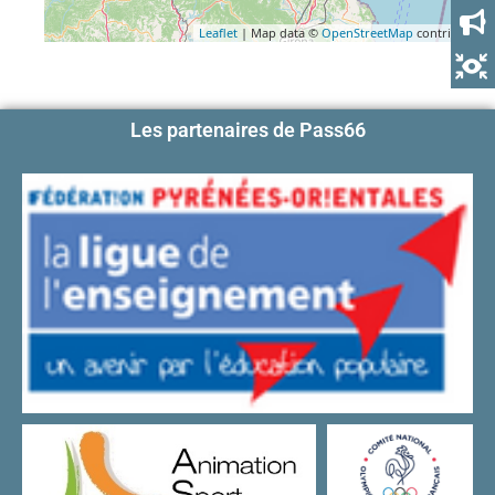
Leaflet
| Map data ©
OpenStreetMap
contributors
Les partenaires de Pass66