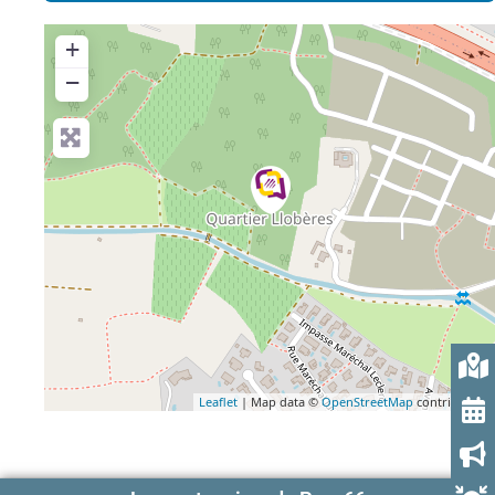
+
−
Leaflet
| Map data ©
OpenStreetMap
contributors