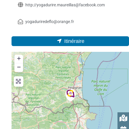
http://yogadurire.maureillas@facebook.com
yogaduriredeflo@orange.fr
Itinéraire
+
−