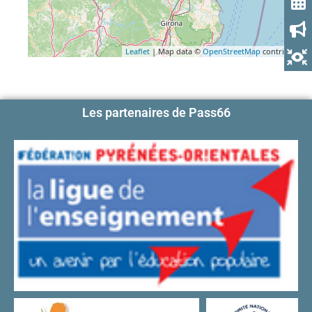
Leaflet
| Map data ©
OpenStreetMap
contributors
Les partenaires de Pass66