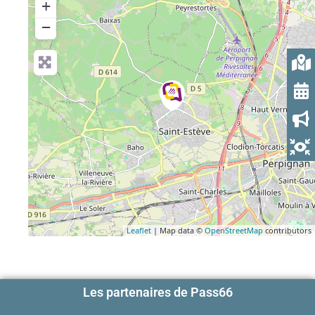
+
−
Leaflet
| Map data ©
OpenStreetMap
contributors
Les partenaires de Pass66