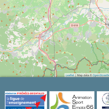
Leaflet
| Map data ©
OpenStreet