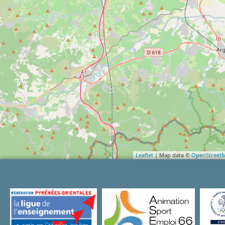
Leaflet
| Map data ©
OpenStreet