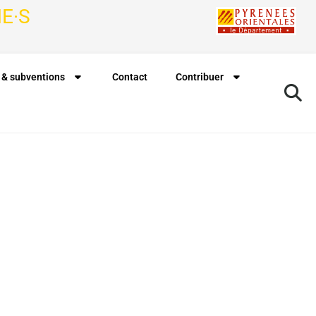
E·S
 & subventions
Contact
Contribuer
Rechercher à proximité de ma position